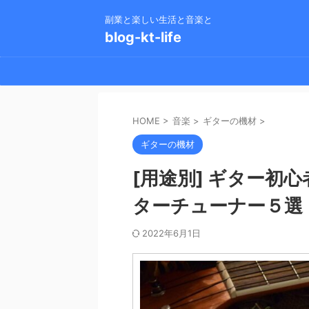
副業と楽しい生活と音楽と
blog-kt-life
HOME
>
音楽
>
ギターの機材
>
ギターの機材
[用途別] ギター初
ターチューナー５選
2022年6月1日