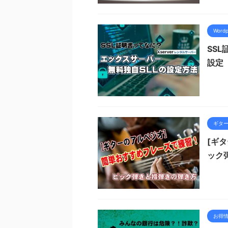
Wordp
SS
設定
ギタ
[ギ
ック
お得