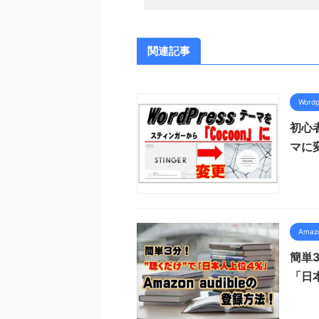
関連記事
Wordp
初心
マに
Ama
簡単3
「日