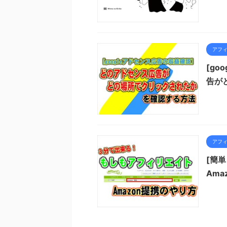
アフ
[go
告が
アフ
[簡
Ama