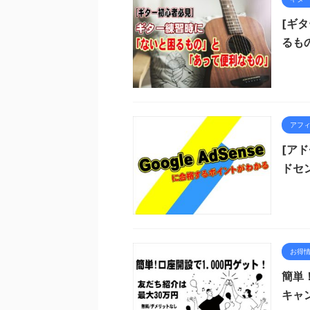
[ギ
るも
アフ
[アド
ドセ
お得
簡単
キャ