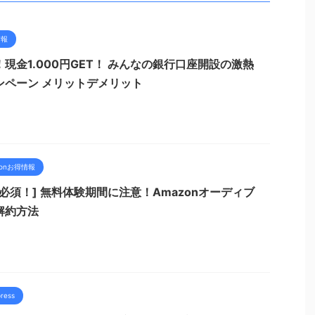
情報
！現金1.000円GET！ みんなの銀行口座開設の激熱
ンペーン メリットデメリット
zonお得情報
認必須！] 無料体験期間に注意！Amazonオーディブ
解約方法
ress