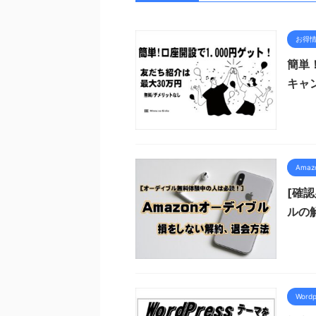
お得
簡単
キャ
Ama
[確
ルの
Wordp