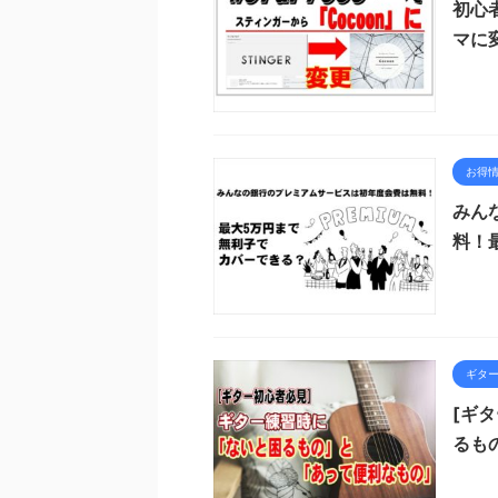
初心
マに
お得
みん
料！
ギタ
[ギ
るも