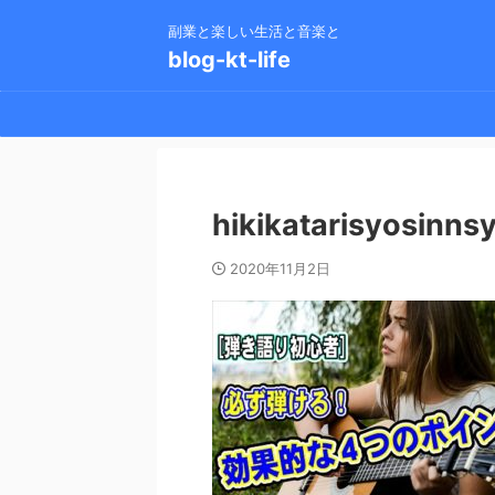
副業と楽しい生活と音楽と
blog-kt-life
hikikatarisyosinns
2020年11月2日