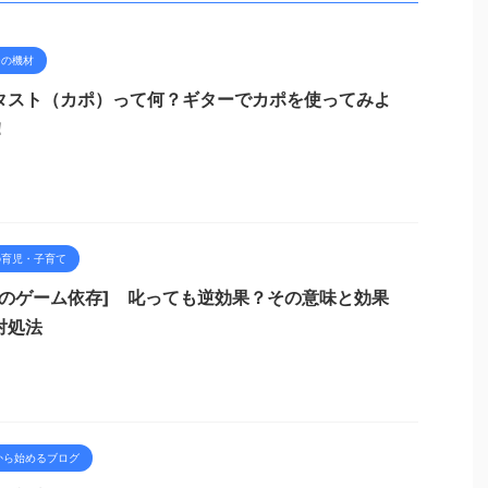
ーの機材
タスト（カポ）って何？ギターでカポを使ってみよ
！
の育児・子育て
供のゲーム依存] 叱っても逆効果？その意味と効果
対処法
から始めるブログ