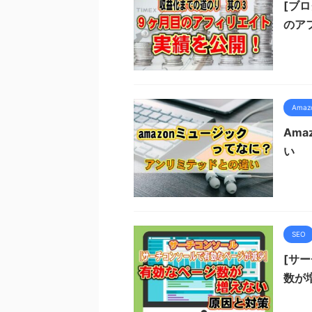
[ブ
のア
Ama
Am
い
SEO
[サ
数が