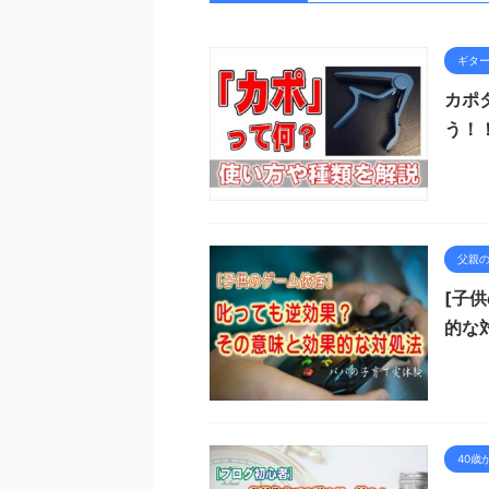
ギタ
カポ
う！
父親
[子
的な
40歳