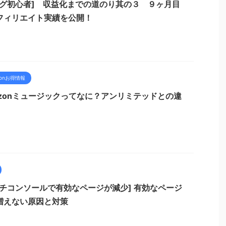
ログ初心者] 収益化までの道のり其の３ ９ヶ月目
フィリエイト実績を公開！
zonお得情報
azonミュージックってなに？アンリミテッドとの違
ーチコンソールで有効なページが減少] 有効なページ
増えない原因と対策