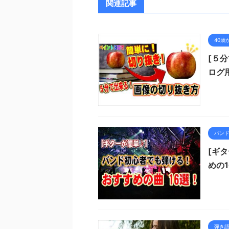
関連記事
40歳
[５
ログ
バン
[ギ
めの
弾き