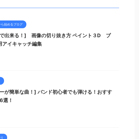
から始めるブログ
分で出来る！] 画像の切り抜き方 ペイント３D ブ
用アイキャッチ編集
ド
ターが簡単な曲！] バンド初心者でも弾ける！おすす
16選！
語り