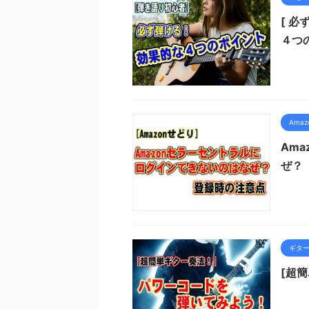
[ 
４つ
Ama
Am
ぜ？
ギタ
[超