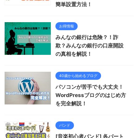
簡単設置方法！
お得情報
みんなの銀行は危険？！詐
欺？みんなの銀行の口座開設
の真相を解説！
40歳から始めるブログ
パソコンが苦手でも大丈夫！
WordPressブログのはじめ方
を完全解説！
バンド
[音楽初心者バンド] 各パート