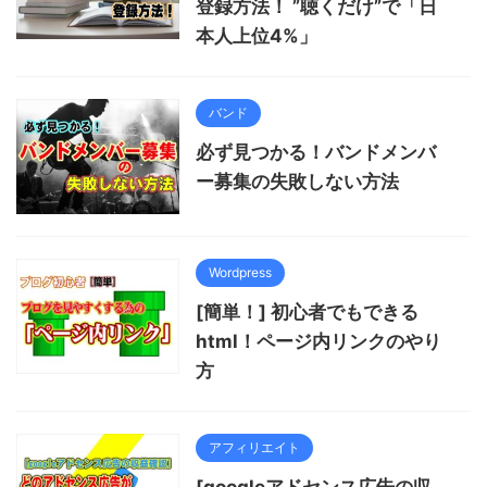
登録方法！ ”聴くだけ”で「日
本人上位4%」
バンド
必ず見つかる！バンドメンバ
ー募集の失敗しない方法
Wordpress
[簡単！] 初心者でもできる
html！ページ内リンクのやり
方
アフィリエイト