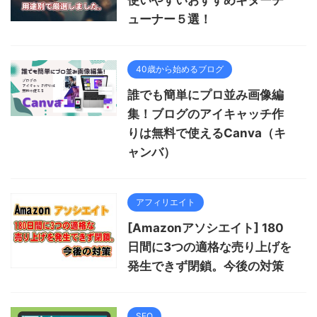
使いやすいおすすめギターチ
ューナー５選！
40歳から始めるブログ
誰でも簡単にプロ並み画像編
集！ブログのアイキャッチ作
りは無料で使えるCanva（キ
ャンバ）
アフィリエイト
[Amazonアソシエイト] 180
日間に3つの適格な売り上げを
発生できず閉鎖。今後の対策
SEO