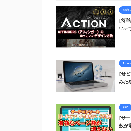
40歳
[簡単
いデ
Ama
[せ
みた
SEO
[サ
数が